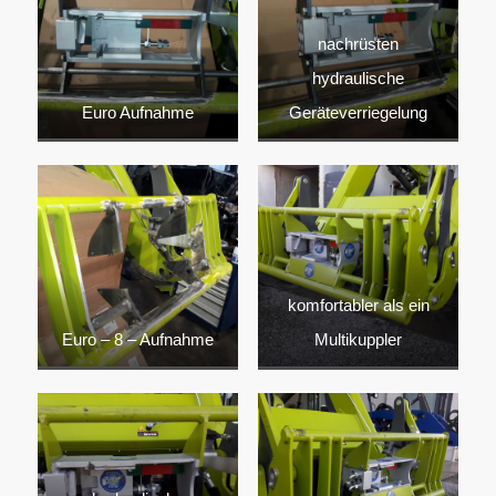
nachrüsten
hydraulische
Euro Aufnahme
Geräteverriegelung
komfortabler als ein
Euro – 8 – Aufnahme
Multikuppler