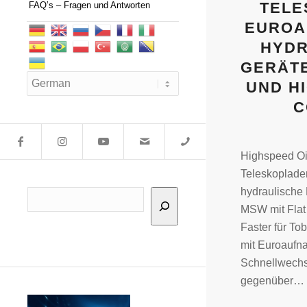
TELE
FAQ’s – Fragen und Antworten
EUROA
HYDR
GERÄT
UND H
C
Highspeed Oil
Teleskoplader
hydraulische
Suchen
MSW mit Flat
Faster für To
mit Euroaufn
Schnellwechs
gegenüber…