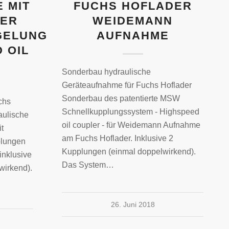
 MIT
FUCHS HOFLADER
HER
WEIDEMANN
GELUNG
AUFNAHME
 OIL
Sonderbau hydraulische
Geräteaufnahme für Fuchs Hoflader
Sonderbau des patentierte MSW
chs
Schnellkupplungssystem - Highspeed
aulische
oil coupler - für Weidemann Aufnahme
t
am Fuchs Hoflader. Inklusive 2
plungen
Kupplungen (einmal doppelwirkend).
inklusive
Das System…
wirkend).
26. Juni 2018