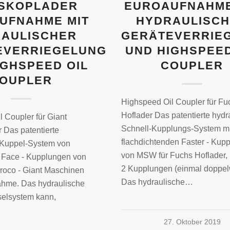
SKOPLADER
EUROAUFNAHME
UFNAHME MIT
HYDRAULISC
AULISCHER
GERÄTEVERRIE
EVERRIEGELUNG
UND HIGHSPEED
IGHSPEED OIL
COUPLER
OUPLER
Highspeed Oil Coupler für Fu
Hoflader Das patentierte hydr
 Coupler für Giant
Schnell-Kupplungs-System mi
 Das patentierte
flachdichtenden Faster - Kup
 Kuppel-System von
von MSW für Fuchs Hoflader, 
 Face - Kupplungen von
2 Kupplungen (einmal doppel
broco - Giant Maschinen
Das hydraulische…
ahme. Das hydraulische
elsystem kann,
27. Oktober 2019